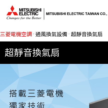
三菱電機空調
通風換氣設備
超靜音換氣扇
超靜音換氣扇