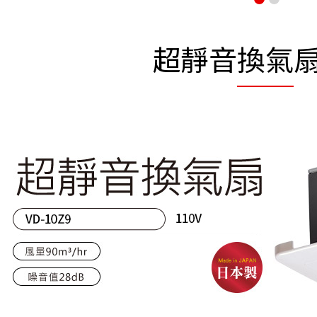
超靜音換氣