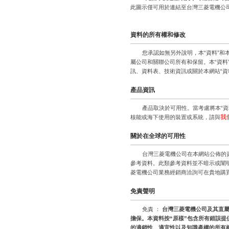
此圖示僅可用於連結至台灣三菱電機公
資料的所有權和修改
您承認如無另外說明，本“資料”和
屬公司和關聯公司所有和保留。本“資
訊、資料表、技術資訊或關於本網站“資料
產品資訊
產品取決於可用性。當考慮將本“
我
核能或海下使用的裝置或系統，請與
關於在全球的可用性
台灣三菱電機公司在本網站公佈的
參考資料。此類參考資料並不暗示或闡
菱電機公司業務經銷商洽詢可在貴地購
免責聲明
免責 ：
台灣三菱電機公司及其直
擔保。本資料按“
原樣”
包含所有錯誤提
的適銷性、適宜性以及知識產權的所有