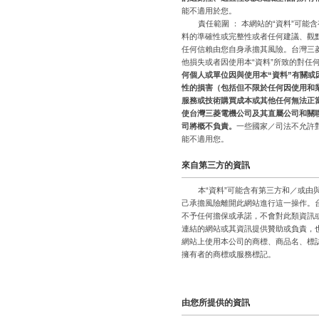
能不適用於您。
責任範圍 ： 本網站的“資料”可
料的準確性或完整性或者任何建議、觀
任何信賴由您自身承擔其風險。台灣三
他損失或者因使用本“資料”所致的對任
何個人或單位因與使用本
“
資料”
有關或
性的損害（包括但不限於任何因使用和
服務或技術購買成本或其他任何無法正
使台灣三菱電機公司及其直屬公司和關
司將概不負責。
一些國家／司法不允許
能不適用您。
來自第三方的資訊
本“資料”可能含有第三方和／或
己承擔風險離開此網站進行這一操作。
不予任何擔保或承諾，不會對此類資訊
連結的網站或其資訊提供贊助或負責，
網站上使用本公司的商標、商品名、標
擁有者的商標或服務標記。
由您所提供的資訊