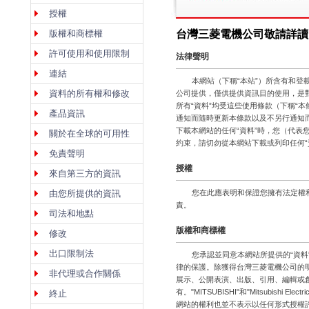
授權
版權和商標權
台灣三菱電機公司敬請詳讀
許可使用和使用限制
法律聲明
連結
本網站（下稱“本站”）所含有和登
資料的所有權和修改
公司提供，僅供提供資訊目的使用，是
所有“資料”均受這些使用條款（下稱“
產品資訊
通知而隨時更新本條款以及不另行通知
下載本網站的任何“資料”時，您（代
關於在全球的可用性
約束，請切勿從本網站下載或列印任何“
免責聲明
授權
來自第三方的資訊
由您所提供的資訊
您在此應表明和保證您擁有法定權利
責。
司法和地點
版權和商標權
修改
出口限制法
您承認並同意本網站所提供的“資
律的保護。除獲得台灣三菱電機公司的
非代理或合作關係
展示、公開表演、出版、引用、編輯或創
有。"MITSUBISHI"和"Mitsubish
終止
網站的權利也並不表示以任何形式授權