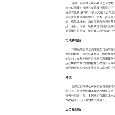
台灣三菱電機公司不希望您且您也
直接或間接向台灣三菱電機公司提供的
提供資訊和/或資料則表示您授予台灣
這些資訊和資料的權利。您進一步同意
想、構思或技能。您進而要向台灣三菱
謗、威脅、淫穢、騷擾或違法的資訊或
菱電機公司負責。您對其內容包括合法
司法和地點
本網站屬台灣三菱電機公司所有並
制約和解釋，出現涉及版權、商標和專
的制約，在此明確將其排除在適用範圍外
訴訟將在中華民國內被告所在地有管轄權
出現的所有糾紛均接受這些法庭的司法
修改
台灣三菱電機公司保留變更或修改
貼上後，您繼續利用本網站表明您同意
任何一部分內容、本網站的可用性或本
本網站而不另行通知或承擔責任。
出口限制法