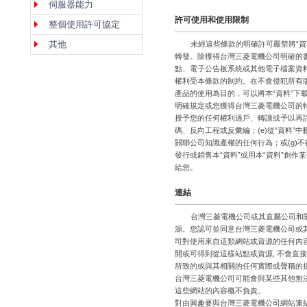
伺服器能力
許可使用和使用限制
整個使用許可協定
其他
未經這些條款的明確許可嚴禁將“資
轉發。除獲得台灣三菱電機公司明確的書面
點、電子公告板系統或其他電子檔案資料
權利受本條款的制約。在不會侵犯所有
產品的使用為目的，可以將本“資料”
明確規定或您獲得台灣三菱電機公司的特別
授予您的任何權利過戶、轉讓或予以再許可
碼、反向工程或反彙編；(e)從“資料”
關聯公司知識產權的任何行為；或(g)
發行或銷售本“資料”或用本“資料”創
給您。
連結
台灣三菱電機公司或其直屬公司和
源。您認可並同意台灣三菱電機公司或
司對使用來自這類網站或資源的任何內
開或可得到從這樣站點或資源, 不會直
所致的或與其相關的任何實際或聲稱的
台灣三菱電機公司可能會與某些其他無
這些網站的內容概不負責。
對由興趣要與台灣三菱電機公司網站連