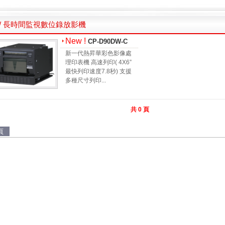
/ 長時間監視數位錄放影機
New !
CP-D90DW-C
新一代熱昇華彩色影像處
理印表機 高速列印( 4X6”
最快列印速度7.8秒) 支援
多種尺寸列印...
共 0 頁
頁